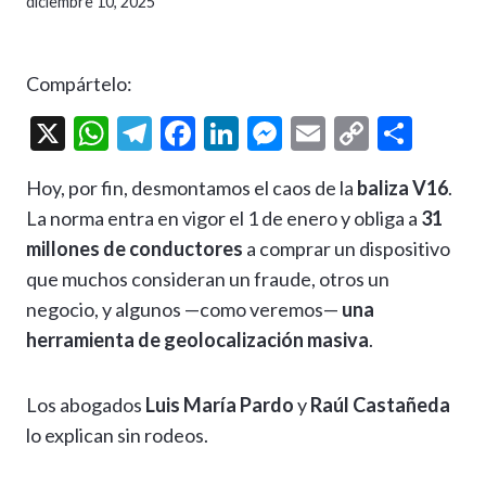
diciembre 10, 2025
Compártelo:
X
W
T
F
Li
M
E
C
C
h
el
ac
n
es
m
o
o
Hoy, por fin, desmontamos el caos de la
baliza V16
.
at
e
e
ke
se
ai
p
m
La norma entra en vigor el 1 de enero y obliga a
31
s
gr
b
dI
n
l
y
p
millones de conductores
a comprar un dispositivo
A
a
o
n
g
Li
ar
que muchos consideran un fraude, otros un
p
m
o
er
n
ti
negocio, y algunos —como veremos—
una
p
k
k
r
herramienta de geolocalización masiva
.
Los abogados
Luis María Pardo
y
Raúl Castañeda
lo explican sin rodeos.