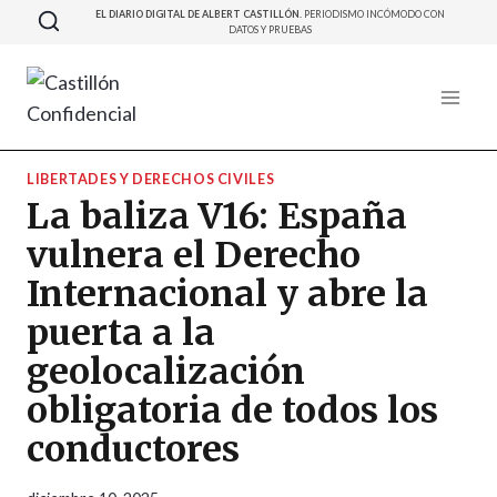
Saltar
EL DIARIO DIGITAL DE ALBERT CASTILLÓN.
PERIODISMO INCÓMODO CON
DATOS Y PRUEBAS
al
contenido
LIBERTADES Y DERECHOS CIVILES
La baliza V16: España
vulnera el Derecho
Internacional y abre la
puerta a la
geolocalización
obligatoria de todos los
conductores