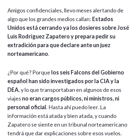
h
el
ac
n
es
m
o
o
Amigos confidenciales, llevo meses alertando de
at
e
e
ke
se
ai
p
m
algo que los grandes medios callan:
Estados
s
gr
b
dI
n
l
y
p
Unidos está cerrando ya los dosieres sobre José
A
a
o
n
g
Li
ar
Luis Rodríguez Zapatero y prepara pedir su
p
m
o
er
n
ti
extradición para que declare ante un juez
p
k
k
r
norteamericano
.
¿Por qué? Porque
los seis Falcons del Gobierno
español han sido investigados por la CIA y la
DEA
, y lo que transportaban en algunos de esos
viajes
no eran cargos públicos, ni ministros, ni
personal oficial
. Hasta ahí puedo leer. La
información está atada y bien atada, y cuando
Zapatero se siente en un tribunal norteamericano
tendrá que dar explicaciones sobre esos vuelos.