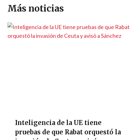
p
m
o
er
n
ti
Más noticias
p
k
k
r
Inteligencia de la UE tiene
pruebas de que Rabat orquestó la