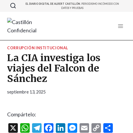
Saltar
EL DIARIO DIGITAL DE ALBERT CASTILLÓN.
PERIODISMO INCÓMODO CON
DATOS Y PRUEBAS
al
contenido
CORRUPCIÓN INSTITUCIONAL
La CIA investiga los
viajes del Falcon de
Sánchez
septiembre 13, 2025
Compártelo:
X
W
T
F
Li
M
E
C
C