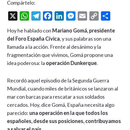
Compártelo:
X
W
T
F
Li
M
E
C
C
h
el
ac
n
es
m
o
o
Hoy he hablado con
Mariano Gomá, presidente
at
e
e
ke
se
ai
p
m
del Foro España Cívica
, y sus palabras son una
s
gr
b
dI
n
l
y
p
llamada a la acción. Frente al desánimo y la
A
a
o
n
g
Li
ar
fragmentación que vivimos, Gomá propone una
p
m
o
er
n
ti
idea poderosa: la
operación Dunkerque
.
p
k
k
r
Recordó aquel episodio de la Segunda Guerra
Mundial, cuando miles de británicos se lanzaron al
mar con barcas para rescatar a sus soldados
cercados. Hoy, dice Gomá, España necesita algo
parecido:
una operación en la que todos los
españoles, desde sus posiciones, contribuyamos
a salvar el país
.