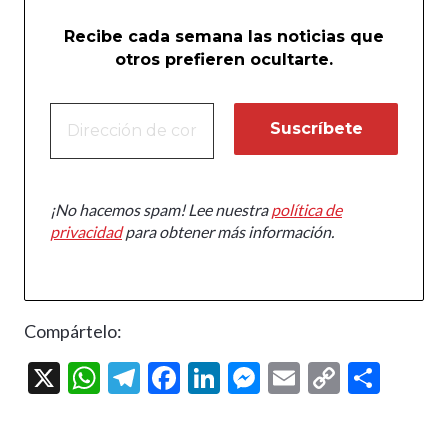
Recibe cada semana las noticias que
otros prefieren ocultarte.
¡No hacemos spam! Lee nuestra
política de
privacidad
para obtener más información.
Compártelo:
X
W
T
F
Li
M
E
C
C
h
el
ac
n
es
m
o
o
at
e
e
ke
se
ai
p
m