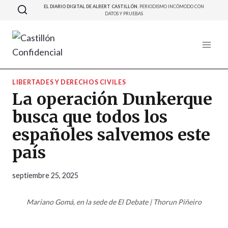
Saltar
EL DIARIO DIGITAL DE ALBERT CASTILLÓN.
PERIODISMO INCÓMODO CON
DATOS Y PRUEBAS
al
contenido
LIBERTADES Y DERECHOS CIVILES
La operación Dunkerque
busca que todos los
españoles salvemos este
país
septiembre 25, 2025
Mariano Gomá, en la sede de El Debate | Thorun Piñeiro