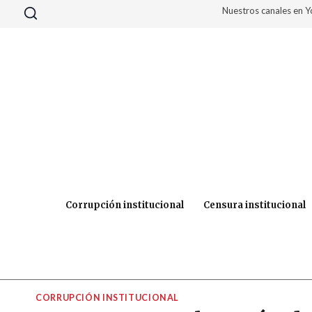
Saltar
Nuestros canales en 
al
contenido
Corrupción institucional
Censura institucional
CORRUPCIÓN INSTITUCIONAL