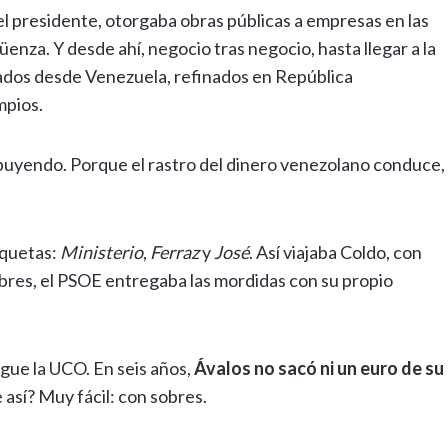
l presidente, otorgaba obras públicas a empresas en las
enza. Y desde ahí, negocio tras negocio, hasta llegar a la
zados desde Venezuela, refinados en República
mpios.
ibuyendo. Porque el rastro del dinero venezolano conduce,
iquetas:
Ministerio
,
Ferraz
y
José
. Así viajaba Coldo, con
obres, el PSOE entregaba las mordidas con su propio
gue la UCO. En seis años,
Ávalos no sacó ni un euro de su
 así? Muy fácil: con sobres.