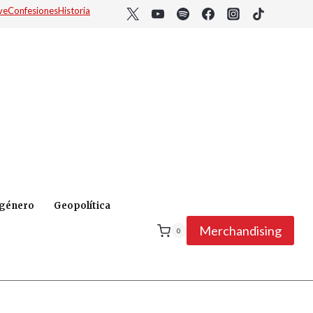
ve
Confesiones
Historia
 género
Geopolítica
Merchandising
0