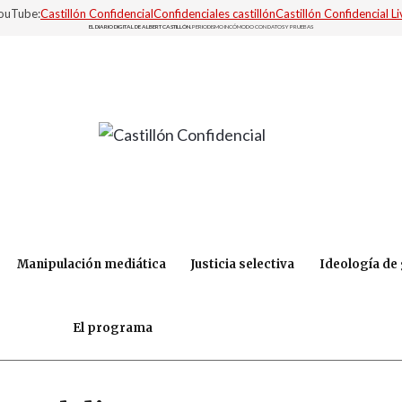
YouTube:
Castillón Confidencial
Confidenciales castillón
Castillón Confidencial Li
EL DIARIO DIGITAL DE ALBERT CASTILLÓN.
PERIODISMO INCÓMODO CON DATOS Y PRUEBAS
Manipulación mediática
Justicia selectiva
Ideología de
El programa