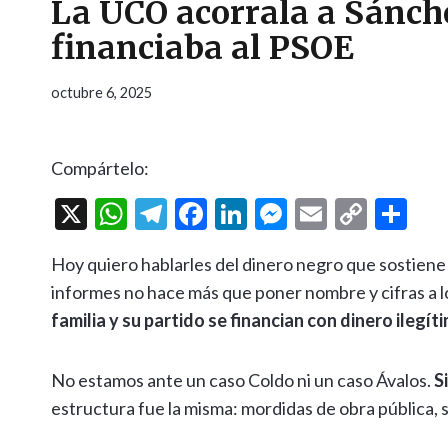
La UCO acorrala a Sánche
financiaba al PSOE
octubre 6, 2025
Compártelo:
X
W
T
F
Li
M
E
C
C
h
el
ac
n
es
m
o
o
Hoy quiero hablarles del dinero negro que sostiene
at
e
e
ke
se
ai
p
m
informes no hace más que poner nombre y cifras a 
s
gr
b
dI
n
l
y
p
familia y su partido se financian con dinero ilegít
A
a
o
n
g
Li
ar
p
m
o
er
n
ti
No estamos ante un caso Coldo ni un caso Ávalos.
S
p
k
k
r
estructura fue la misma: mordidas de obra pública, 