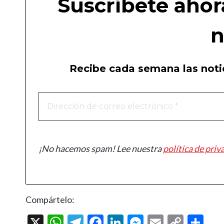
Suscríbete ahor
n
Recibe cada semana las notic
¡No hacemos spam! Lee nuestra
política de priv
Compártelo:
X
W
T
F
Li
M
E
C
C