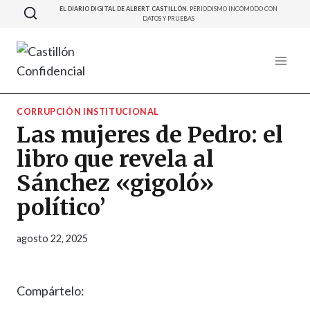
Saltar
EL DIARIO DIGITAL DE ALBERT CASTILLÓN.
PERIODISMO INCÓMODO CON
DATOS Y PRUEBAS
al
contenido
CORRUPCIÓN INSTITUCIONAL
Las mujeres de Pedro: el
libro que revela al
Sánchez «gigoló»
político’
agosto 22, 2025
Compártelo: