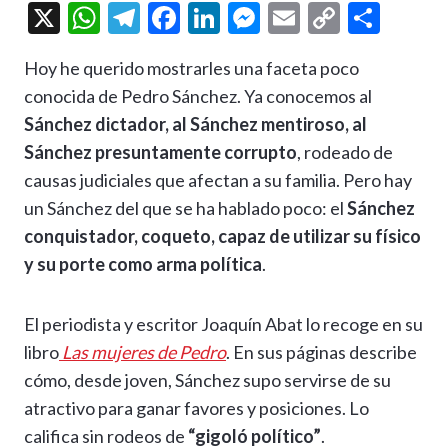
X
W
T
F
Li
M
E
C
C
h
el
ac
n
es
m
o
o
Hoy he querido mostrarles una faceta poco
at
e
e
ke
se
ai
p
m
conocida de Pedro Sánchez. Ya conocemos al
s
gr
b
dI
n
l
y
p
Sánchez dictador, al Sánchez mentiroso, al
A
a
o
n
g
Li
ar
Sánchez presuntamente corrupto
, rodeado de
p
m
o
er
n
ti
causas judiciales que afectan a su familia. Pero hay
p
k
k
r
un Sánchez del que se ha hablado poco: el
Sánchez
conquistador, coqueto, capaz de utilizar su físico
y su porte como arma política
.
El periodista y escritor Joaquín Abat lo recoge en su
libro
Las mujeres de Pedro
. En sus páginas describe
cómo, desde joven, Sánchez supo servirse de su
atractivo para ganar favores y posiciones. Lo
califica sin rodeos de
“gigoló político”
.