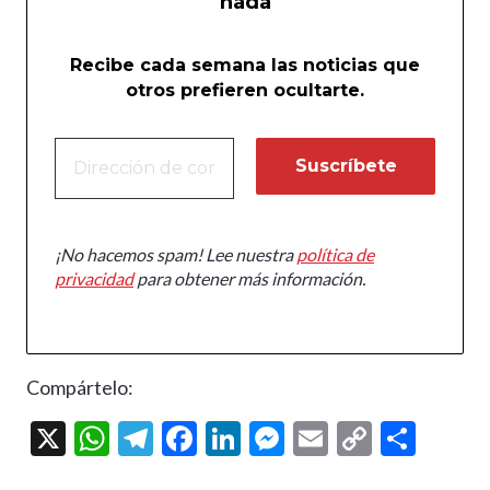
nada
Recibe cada semana las noticias que
otros prefieren ocultarte.
¡No hacemos spam! Lee nuestra
política de
privacidad
para obtener más información.
Compártelo:
X
W
T
F
Li
M
E
C
C
h
el
ac
n
es
m
o
o