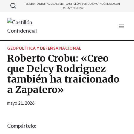
Saltar
EL DIARIO DIGITAL DE ALBERT CASTILLÓN.
PERIODISMO INCÓMODO CON
DATOS Y PRUEBAS
al
contenido
GEOPOLÍTICA Y DEFENSA NACIONAL
Roberto Crobu: «Creo
que Delcy Rodriguez
también ha traicionado
a Zapatero»
mayo 21, 2026
Compártelo: