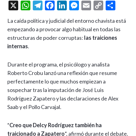
X
W
T
F
Li
M
E
C
C
h
el
ac
n
es
m
o
o
La caída política y judicial del entorno chavista está
at
e
e
ke
se
ai
p
m
empezando a provocar algo habitual en todas las
s
gr
b
dI
n
l
y
p
estructuras de poder corruptas:
las traiciones
A
a
o
n
g
Li
ar
internas
.
p
m
o
er
n
ti
p
k
k
r
Durante el programa, el psicólogo y analista
Roberto Crobu lanzó una reflexión que resume
perfectamente lo que muchos empiezan a
sospechar tras la imputación de José Luis
Rodríguez Zapatero y las declaraciones de Alex
Saab y el Pollo Carvajal.
“
Creo que Delcy Rodríguez también ha
traicionado a Zapatero
”, afirmó durante el debate.