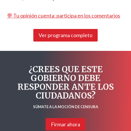
💬 Tu opinión cuenta: participa en los comentarios
Ver programa completo
¿CREES QUE ESTE
GOBIERNO DEBE
RESPONDER ANTE LOS
CIUDADANOS?
SÚMATE A LA MOCIÓN DE CENSURA
Firmar ahora