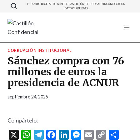
Saltar
EL DIARIO DIGITAL DE ALBERT CASTILLÓN.
PERIODISMO INCÓMODO CON
DATOS Y PRUEBAS
al
contenido
CORRUPCIÓN INSTITUCIONAL
Sánchez compra con 76
millones de euros la
presidencia de ACNUR
septiembre 24, 2025
Compártelo:
X
W
T
F
Li
M
E
C
C