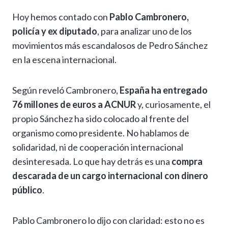
h
el
ac
n
es
m
o
o
Hoy hemos contado con
Pablo Cambronero,
at
e
e
ke
se
ai
p
m
policía y ex diputado
, para analizar uno de los
s
gr
b
dI
n
l
y
p
movimientos más escandalosos de Pedro Sánchez
A
a
o
n
g
Li
ar
en la escena internacional.
p
m
o
er
n
ti
p
k
k
r
Según reveló Cambronero,
España ha entregado
76 millones de euros a ACNUR
y, curiosamente, el
propio Sánchez ha sido colocado al frente del
organismo como presidente. No hablamos de
solidaridad, ni de cooperación internacional
desinteresada. Lo que hay detrás es una
compra
descarada de un cargo internacional con dinero
público
.
Pablo Cambronero lo dijo con claridad: esto no es