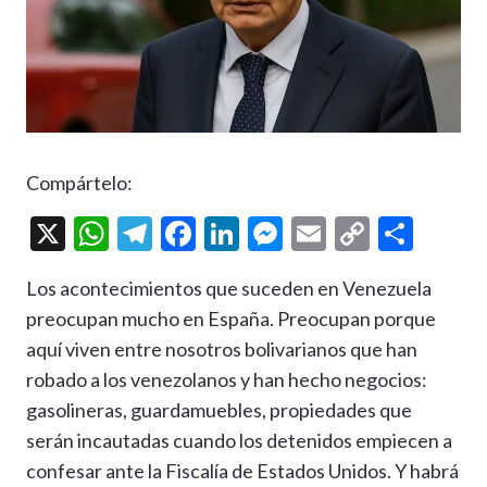
Compártelo:
X
W
T
F
Li
M
E
C
C
h
el
ac
n
es
m
o
o
Los acontecimientos que suceden en Venezuela
at
e
e
ke
se
ai
p
m
preocupan mucho en España. Preocupan porque
s
gr
b
dI
n
l
y
p
aquí viven entre nosotros bolivarianos que han
A
a
o
n
g
Li
ar
robado a los venezolanos y han hecho negocios:
p
m
o
er
n
ti
gasolineras, guardamuebles, propiedades que
p
k
k
r
serán incautadas cuando los detenidos empiecen a
confesar ante la Fiscalía de Estados Unidos. Y habrá