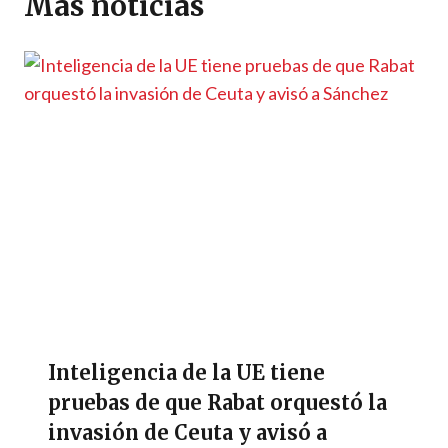
p
m
o
er
n
ti
Más noticias
p
k
k
r
Inteligencia de la UE tiene
pruebas de que Rabat orquestó la
invasión de Ceuta y avisó a