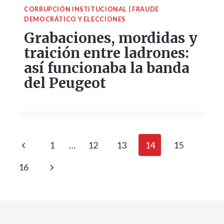
CORRUPCIÓN INSTITUCIONAL
|
FRAUDE
DEMOCRÁTICO Y ELECCIONES
Grabaciones, mordidas y
traición entre ladrones:
así funcionaba la banda
del Peugeot
Navegación
Página
1
…
12
13
14
15
de
anterior
Siguiente
16
página
página