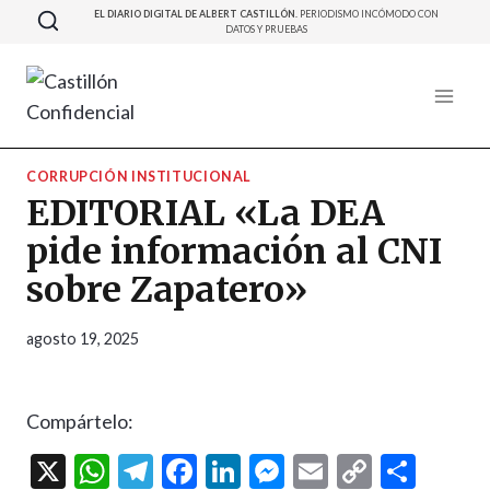
Saltar
EL DIARIO DIGITAL DE ALBERT CASTILLÓN.
PERIODISMO INCÓMODO CON
DATOS Y PRUEBAS
al
contenido
CORRUPCIÓN INSTITUCIONAL
EDITORIAL «La DEA
pide información al CNI
sobre Zapatero»
agosto 19, 2025
Compártelo:
X
W
T
F
Li
M
E
C
C