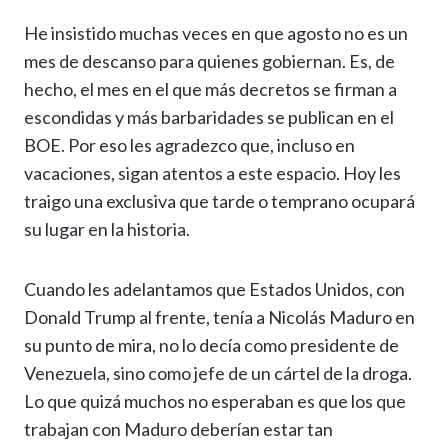
h
el
ac
n
es
m
o
o
He insistido muchas veces en que agosto no es un
at
e
e
ke
se
ai
p
m
mes de descanso para quienes gobiernan. Es, de
s
gr
b
dI
n
l
y
p
hecho, el mes en el que más decretos se firman a
A
a
o
n
g
Li
ar
escondidas y más barbaridades se publican en el
p
m
o
er
n
ti
BOE. Por eso les agradezco que, incluso en
p
k
k
r
vacaciones, sigan atentos a este espacio. Hoy les
traigo una exclusiva que tarde o temprano ocupará
su lugar en la historia.
Cuando les adelantamos que Estados Unidos, con
Donald Trump al frente, tenía a Nicolás Maduro en
su punto de mira, no lo decía como presidente de
Venezuela, sino como jefe de un cártel de la droga.
Lo que quizá muchos no esperaban es que los que
trabajan con Maduro deberían estar tan