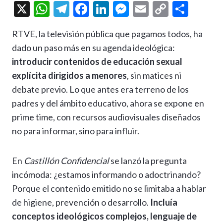
X
W
T
F
Li
M
E
C
C
h
el
ac
n
es
m
o
o
RTVE, la televisión pública que pagamos todos, ha
at
e
e
ke
se
ai
p
m
dado un paso más en su agenda ideológica:
s
gr
b
dI
n
l
y
p
introducir contenidos de educación sexual
A
a
o
n
g
Li
ar
explícita dirigidos a menores
, sin matices ni
p
m
o
er
n
ti
debate previo. Lo que antes era terreno de los
p
k
k
r
padres y del ámbito educativo, ahora se expone en
prime time, con recursos audiovisuales diseñados
no para informar, sino para influir.
En
Castillón Confidencial
se lanzó la pregunta
incómoda: ¿estamos informando o adoctrinando?
Porque el contenido emitido no se limitaba a hablar
de higiene, prevención o desarrollo.
Incluía
conceptos ideológicos complejos, lenguaje de