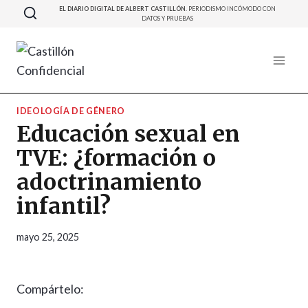
Saltar
EL DIARIO DIGITAL DE ALBERT CASTILLÓN.
PERIODISMO INCÓMODO CON
DATOS Y PRUEBAS
al
contenido
IDEOLOGÍA DE GÉNERO
Educación sexual en
TVE: ¿formación o
adoctrinamiento
infantil?
mayo 25, 2025
Compártelo: