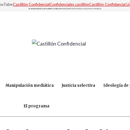
YouTube:
Castillón Confidencial
Confidenciales castillón
Castillón Confidencial Li
EL DIARIO DIGITAL DE ALBERT CASTILLÓN.
PERIODISMO INCÓMODO CON DATOS Y PRUEBAS
Manipulación mediática
Justicia selectiva
Ideología de
El programa