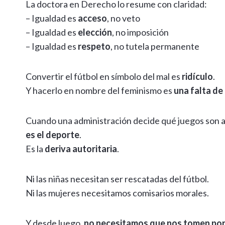
La doctora en Derecho lo resume con claridad:
– Igualdad es
acceso
, no veto
– Igualdad es
elección
, no imposición
– Igualdad es
respeto
, no tutela permanente
Convertir el fútbol en símbolo del mal es
ridículo
.
Y hacerlo en nombre del feminismo es
una falta de
Cuando una administración decide qué juegos son a
es el deporte
.
Es la
deriva autoritaria
.
Ni las niñas necesitan ser rescatadas del fútbol.
Ni las mujeres necesitamos comisarios morales.
Y desde luego,
no necesitamos que nos tomen por