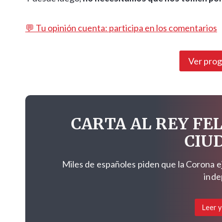
💬 Tu opinión cuenta: participa en los comentarios
Ver pro
CARTA AL REY FEL
CIU
Miles de españoles piden que la Corona e
inde
Leer y