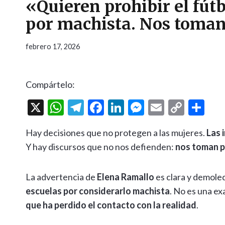
«Quieren prohibir el fútb
por machista. Nos toman
febrero 17, 2026
Compártelo:
X
W
T
F
Li
M
E
C
C
h
el
ac
n
es
m
o
o
Hay decisiones que no protegen a las mujeres.
Las 
at
e
e
ke
se
ai
p
m
Y hay discursos que no nos defienden:
nos toman p
s
gr
b
dI
n
l
y
p
A
a
o
n
g
Li
ar
La advertencia de
Elena Ramallo
es clara y demole
p
m
o
er
n
ti
escuelas por considerarlo machista
. No es una e
p
k
k
r
que ha perdido el contacto con la realidad
.