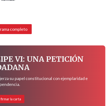
grama completo
IPE VI: UNA PETICIÓN
DADANA
jerza su papel constitucional con ejemplaridad e
pendencia.
 firmar la carta