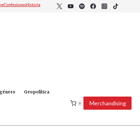
ve
Confesiones
Historia
 género
Geopolítica
Merchandising
0