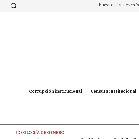
Saltar
Nuestros canales en 
al
contenido
Corrupción institucional
Censura institucional
IDEOLOGÍA DE GÉNERO