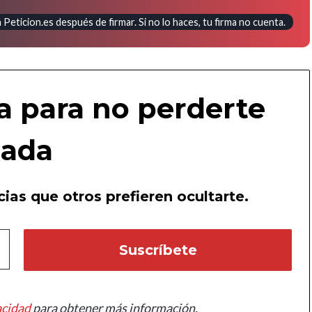
Peticion.es después de firmar. Si no lo haces, tu firma no cuenta.
a para no perderte
ada
ias que otros prefieren ocultarte.
acidad
para obtener más información.