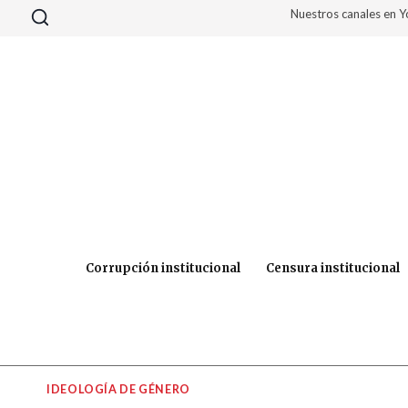
Saltar
Nuestros canales en 
al
contenido
Corrupción institucional
Censura institucional
IDEOLOGÍA DE GÉNERO