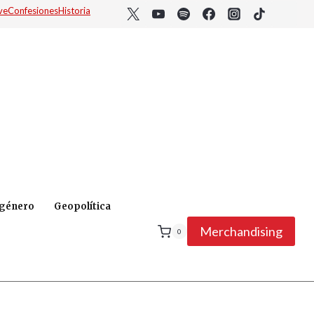
ve
Confesiones
Historia
 género
Geopolítica
Merchandising
0