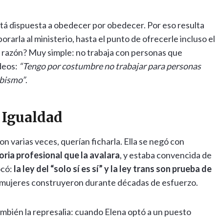
está dispuesta a obedecer por obedecer. Por eso resulta
orarla al ministerio, hasta el punto de ofrecerle incluso el
La razón? Muy simple: no trabaja con personas que
odeos:
“Tengo por costumbre no trabajar para personas
abismo”
.
e Igualdad
n varias veces, querían ficharla. Ella se negó con
ria profesional que la avalara
, y estaba convencida de
ocó:
la ley del “solo sí es sí” y la ley trans son prueba de
s mujeres construyeron durante décadas de esfuerzo.
también la represalia: cuando Elena optó a un puesto