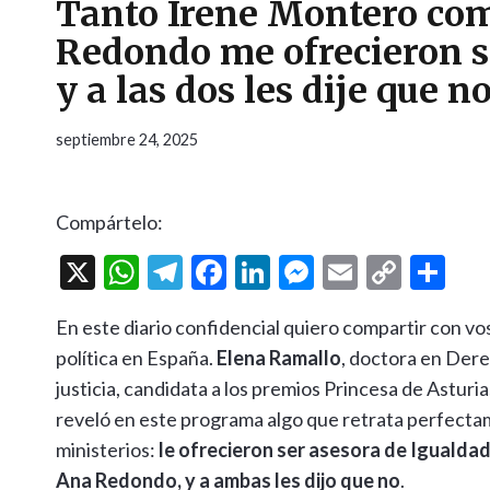
Tanto Irene Montero com
Redondo me ofrecieron se
y a las dos les dije que n
septiembre 24, 2025
Compártelo:
X
W
T
F
Li
M
E
C
C
h
el
ac
n
es
m
o
o
En este diario confidencial quiero compartir con v
at
e
e
ke
se
ai
p
m
política en España.
Elena Ramallo
, doctora en Derec
s
gr
b
dI
n
l
y
p
justicia, candidata a los premios Princesa de Asturi
A
a
o
n
g
Li
ar
reveló en este programa algo que retrata perfectam
p
m
o
er
n
ti
ministerios:
le ofrecieron ser asesora de Igualdad
p
k
k
r
Ana Redondo, y a ambas les dijo que no
.