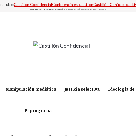
YouTube:
Castillón Confidencial
Confidenciales castillón
Castillón Confidencial Li
EL DIARIO DIGITAL DE ALBERT CASTILLÓN.
PERIODISMO INCÓMODO CON DATOS Y PRUEBAS
Manipulación mediática
Justicia selectiva
Ideología de
El programa