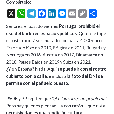
Compártelo:
X
W
T
F
Li
M
E
C
C
h
el
ac
n
es
m
o
o
Señores, el pasado viernes
Portugal prohibió el
at
e
e
ke
se
ai
p
m
uso del burka en espacios públicos
. Quien se tape
s
gr
b
dI
n
l
y
p
el rostro podrá ser multado con hasta 4.000 euros.
A
a
o
n
g
Li
ar
Francia lo hizo en 2010, Bélgica en 2011, Bulgaria y
p
m
o
er
n
ti
Noruega en 2016, Austria en 2017, Dinamarca en
p
k
k
r
2018, Países Bajos en 2019 y Suiza en 2021.
¿Y en España? Nada. Aquí
se puede ir con el rostro
cubierto por la calle
, e incluso
la foto del DNI se
permite con el pañuelo puesto
.
PSOE y PP repiten que
“el Islam no es un problema”
.
Pero hay quienes piensan —y con razón— que
esta
permisividad es una rendición cultural
.