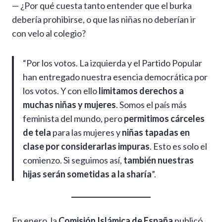
— ¿Por qué cuesta tanto entender que el burka
debería prohibirse, o que las niñas no deberían ir
con velo al colegio?
“Por los votos. La izquierda y el Partido Popular
han entregado nuestra esencia democrática por
los votos. Y con ello
limitamos derechos a
muchas niñas y mujeres
. Somos el país más
feminista del mundo, pero
permitimos cárceles
de tela
para las mujeres y
niñas tapadas en
clase por considerarlas impuras
. Esto es solo el
comienzo. Si seguimos así,
también nuestras
hijas serán sometidas a la sharía
”.
En enero, la
Comisión Islámica de España
publicó