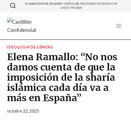
Saltar
EL DIARIO DIGITAL DE ALBERT CASTILLÓN.
PERIODISMO INCÓMODO CON
DATOS Y PRUEBAS
al
contenido
IDEOLOGÍA DE GÉNERO
Elena Ramallo: “No nos
damos cuenta de que la
imposición de la sharía
islámica cada día va a
más en España”
octubre 22, 2025