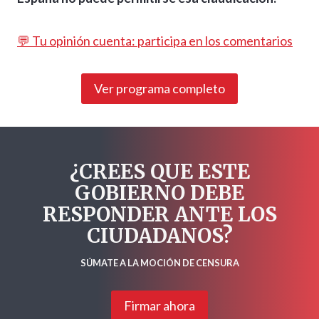
💬 Tu opinión cuenta: participa en los comentarios
Ver programa completo
¿CREES QUE ESTE
GOBIERNO DEBE
RESPONDER ANTE LOS
CIUDADANOS?
SÚMATE A LA MOCIÓN DE CENSURA
Firmar ahora