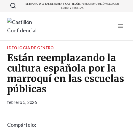
Saltar
EL DIARIO DIGITAL DE ALBERT CASTILLÓN.
PERIODISMO INCÓMODO CON
DATOS Y PRUEBAS
al
contenido
IDEOLOGÍA DE GÉNERO
Están reemplazando la
cultura española por la
marroquí en las escuelas
públicas
febrero 5, 2026
Compártelo: