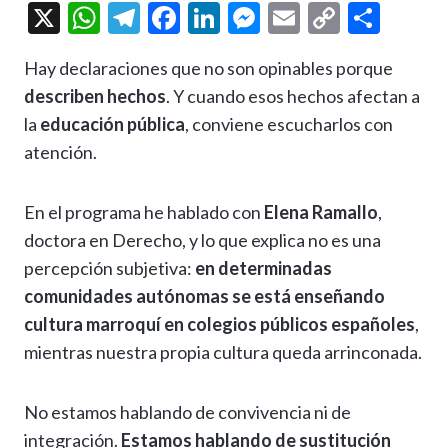
X
W
T
F
Li
M
E
C
C
h
el
ac
n
es
m
o
o
Hay declaraciones que no son opinables porque
at
e
e
ke
se
ai
p
m
describen hechos
. Y cuando esos hechos afectan a
s
gr
b
dI
n
l
y
p
la
educación pública
, conviene escucharlos con
A
a
o
n
g
Li
ar
atención.
p
m
o
er
n
ti
p
k
k
r
En el programa he hablado con
Elena Ramallo
,
doctora en Derecho, y lo que explica no es una
percepción subjetiva:
en determinadas
comunidades autónomas se está enseñando
cultura marroquí en colegios públicos españoles
,
mientras nuestra propia cultura queda arrinconada.
No estamos hablando de convivencia ni de
integración.
Estamos hablando de sustitución