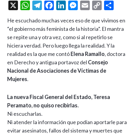
X
W
T
F
Li
M
E
C
C
h
el
ac
n
es
m
o
o
He escuchado muchas veces eso de que vivimos en
at
e
e
ke
se
ai
p
m
“el gobierno más feminista de la historia”. El mantra
s
gr
b
dI
n
l
y
p
se repite una y otra vez, como si al repetirlo se
A
a
o
n
g
Li
ar
hiciera verdad. Pero luego llega la realidad. Y la
p
m
o
er
n
ti
realidad es la que me contó
Elena Ramallo
, doctora
p
k
k
r
en Derecho y antigua portavoz del
Consejo
Nacional de Asociaciones de Víctimas de
Mujeres
.
La nueva Fiscal General del Estado, Teresa
Peramato, no quiso recibirlas.
Ni escucharlas.
Ni atender la información que podían aportarle para
evitar asesinatos, fallos del sistema y muertes que