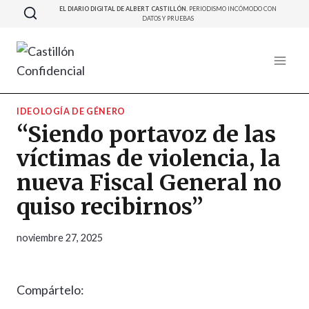
Saltar
EL DIARIO DIGITAL DE ALBERT CASTILLÓN.
PERIODISMO INCÓMODO CON
DATOS Y PRUEBAS
al
contenido
IDEOLOGÍA DE GÉNERO
“Siendo portavoz de las
víctimas de violencia, la
nueva Fiscal General no
quiso recibirnos”
noviembre 27, 2025
Compártelo: