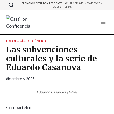
Saltar
EL DIARIO DIGITAL DE ALBERT CASTILLÓN.
PERIODISMO INCÓMODO CON
DATOS Y PRUEBAS
al
contenido
IDEOLOGÍA DE GÉNERO
Las subvenciones
culturales y la serie de
Eduardo Casanova
diciembre 6, 2025
Eduardo Casanova | Gtres
Compártelo: