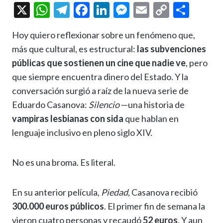
X
W
T
F
Li
M
E
C
C
h
el
ac
n
es
m
o
o
Hoy quiero reflexionar sobre un fenómeno que,
at
e
e
ke
se
ai
p
m
más que cultural, es estructural:
las subvenciones
s
gr
b
dI
n
l
y
p
públicas que sostienen un cine que nadie ve
, pero
A
a
o
n
g
Li
ar
que siempre encuentra dinero del Estado. Y la
p
m
o
er
n
ti
conversación surgió a raíz de la nueva serie de
p
k
k
r
Eduardo Casanova:
Silencio
—una historia de
vampiras lesbianas con sida
que hablan en
lenguaje inclusivo en pleno siglo XIV.
No es una broma. Es literal.
En su anterior película,
Piedad
, Casanova recibió
300.000 euros públicos
. El primer fin de semana la
vieron cuatro personas y recaudó
52 euros
. Y aun