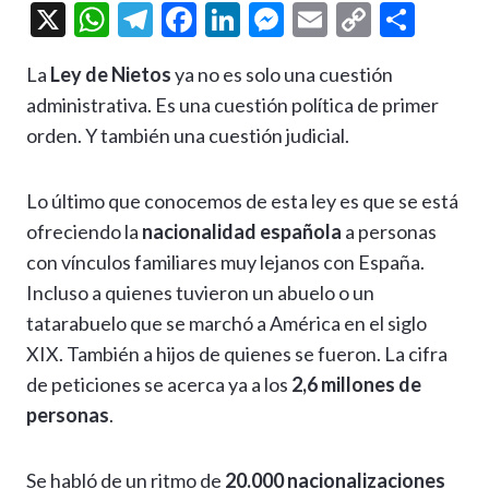
X
W
T
F
Li
M
E
C
C
h
el
ac
n
es
m
o
o
La
Ley de Nietos
ya no es solo una cuestión
at
e
e
ke
se
ai
p
m
administrativa. Es una cuestión política de primer
s
gr
b
dI
n
l
y
p
orden. Y también una cuestión judicial.
A
a
o
n
g
Li
ar
p
m
o
er
n
ti
Lo último que conocemos de esta ley es que se está
p
k
k
r
ofreciendo la
nacionalidad española
a personas
con vínculos familiares muy lejanos con España.
Incluso a quienes tuvieron un abuelo o un
tatarabuelo que se marchó a América en el siglo
XIX. También a hijos de quienes se fueron. La cifra
de peticiones se acerca ya a los
2,6 millones de
personas
.
Se habló de un ritmo de
20.000 nacionalizaciones