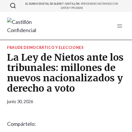
Saltar
EL DIARIO DIGITAL DE ALBERT CASTILLÓN.
PERIODISMO INCÓMODO CON
DATOS Y PRUEBAS
al
contenido
FRAUDE DEMOCRÁTICO Y ELECCIONES
La Ley de Nietos ante los
tribunales: millones de
nuevos nacionalizados y
derecho a voto
junio 30, 2026
Compártelo: