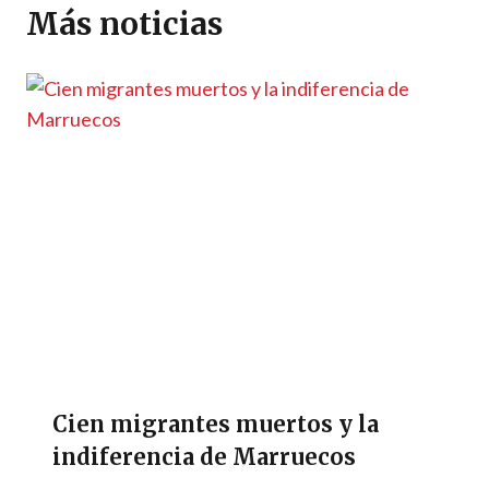
p
m
o
er
n
ti
Más noticias
p
k
k
r
Cien migrantes muertos y la
indiferencia de Marruecos