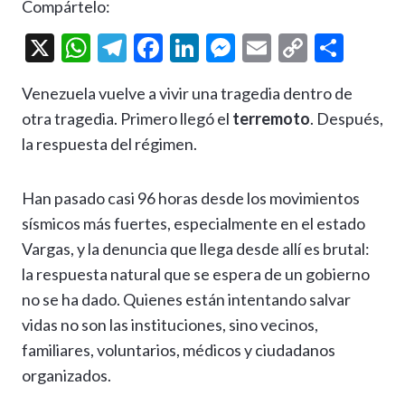
Compártelo:
X
W
T
F
Li
M
E
C
C
h
el
ac
n
es
m
o
o
Venezuela vuelve a vivir una tragedia dentro de
at
e
e
ke
se
ai
p
m
otra tragedia. Primero llegó el
terremoto
. Después,
s
gr
b
dI
n
l
y
p
la respuesta del régimen.
A
a
o
n
g
Li
ar
p
m
o
er
n
ti
Han pasado casi 96 horas desde los movimientos
p
k
k
r
sísmicos más fuertes, especialmente en el estado
Vargas, y la denuncia que llega desde allí es brutal:
la respuesta natural que se espera de un gobierno
no se ha dado. Quienes están intentando salvar
vidas no son las instituciones, sino vecinos,
familiares, voluntarios, médicos y ciudadanos
organizados.