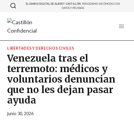
Saltar
EL DIARIO DIGITAL DE ALBERT CASTILLÓN.
PERIODISMO INCÓMODO CON
DATOS Y PRUEBAS
al
contenido
LIBERTADES Y DERECHOS CIVILES
Venezuela tras el
terremoto: médicos y
voluntarios denuncian
que no les dejan pasar
ayuda
junio 30, 2026