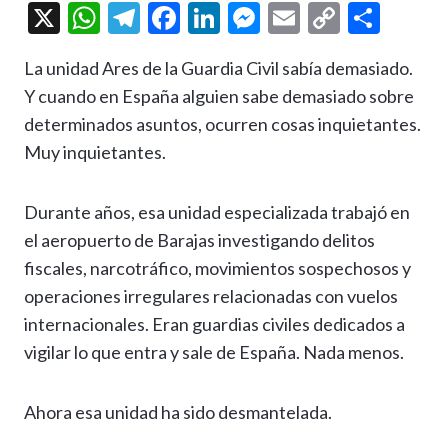
X
W
T
F
Li
M
E
C
C
h
el
ac
n
es
m
o
o
La unidad Ares de la Guardia Civil sabía demasiado.
at
e
e
ke
se
ai
p
m
Y cuando en España alguien sabe demasiado sobre
s
gr
b
dI
n
l
y
p
determinados asuntos, ocurren cosas inquietantes.
A
a
o
n
g
Li
ar
Muy inquietantes.
p
m
o
er
n
ti
p
k
k
r
Durante años, esa unidad especializada trabajó en
el aeropuerto de Barajas investigando delitos
fiscales, narcotráfico, movimientos sospechosos y
operaciones irregulares relacionadas con vuelos
internacionales. Eran guardias civiles dedicados a
vigilar lo que entra y sale de España. Nada menos.
Ahora esa unidad ha sido desmantelada.