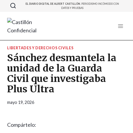
Saltar
EL DIARIO DIGITAL DE ALBERT CASTILLÓN.
PERIODISMO INCÓMODO CON
DATOS Y PRUEBAS
al
contenido
LIBERTADES Y DERECHOS CIVILES
Sánchez desmantela la
unidad de la Guarda
Civil que investigaba
Plus Ultra
mayo 19, 2026
Compártelo: