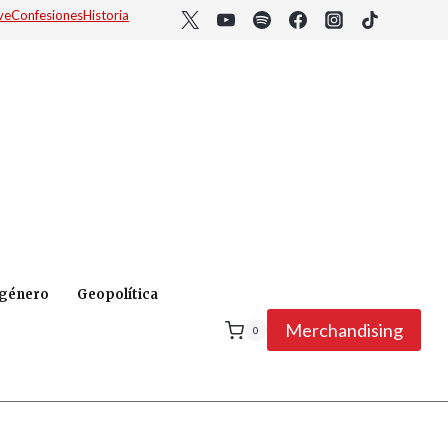
ve
Confesiones
Historia
 género
Geopolítica
Merchandising
0