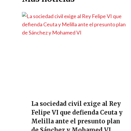
p
k
k
r
La sociedad civil exige al Rey
Felipe VI que defienda Ceuta y
Melilla ante el presunto plan
de Sánchez y Mohamed VI