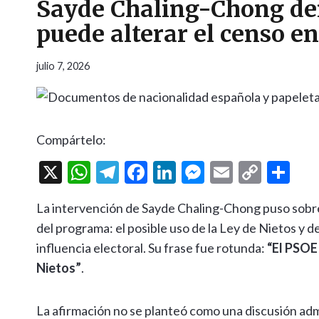
Sayde Chaling-Chong den
puede alterar el censo e
julio 7, 2026
Compártelo:
X
W
T
F
Li
M
E
C
C
h
el
ac
n
es
m
o
o
La intervención de Sayde Chaling-Chong puso sobre 
at
e
e
ke
se
ai
p
m
del programa: el posible uso de la Ley de Nietos y 
s
gr
b
dI
n
l
y
p
influencia electoral. Su frase fue rotunda:
“El PSOE 
A
a
o
n
g
Li
ar
Nietos”
.
p
m
o
er
n
ti
p
k
k
r
La afirmación no se planteó como una discusión ad