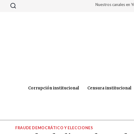
Saltar
Nuestros canales en 
al
contenido
Corrupción institucional
Censura institucional
FRAUDE DEMOCRÁTICO Y ELECCIONES