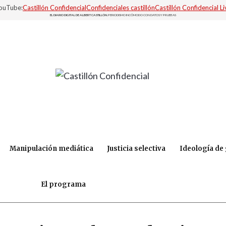
YouTube:
Castillón Confidencial
Confidenciales castillón
Castillón Confidencial Li
EL DIARIO DIGITAL DE ALBERT CASTILLÓN.
PERIODISMO INCÓMODO CON DATOS Y PRUEBAS
Manipulación mediática
Justicia selectiva
Ideología de
El programa