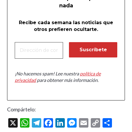
nada
Recibe cada semana las noticias que
otros prefieren ocultarte.
¡No hacemos spam! Lee nuestra
política de
privacidad
para obtener más información.
Compártelo:
X
W
T
F
Li
M
E
C
C