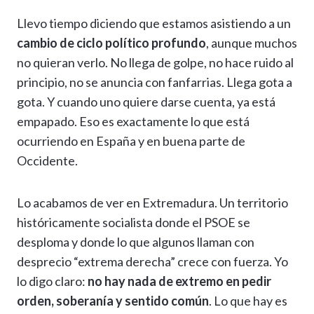
h
el
ac
n
es
m
o
o
Llevo tiempo diciendo que estamos asistiendo a un
at
e
e
ke
se
ai
p
m
cambio de ciclo político profundo
, aunque muchos
s
gr
b
dI
n
l
y
p
no quieran verlo. No llega de golpe, no hace ruido al
A
a
o
n
g
Li
ar
principio, no se anuncia con fanfarrias. Llega gota a
p
m
o
er
n
ti
gota. Y cuando uno quiere darse cuenta, ya está
p
k
k
r
empapado. Eso es exactamente lo que está
ocurriendo en España y en buena parte de
Occidente.
Lo acabamos de ver en Extremadura. Un territorio
históricamente socialista donde el PSOE se
desploma y donde lo que algunos llaman con
desprecio “extrema derecha” crece con fuerza. Yo
lo digo claro:
no hay nada de extremo en pedir
orden, soberanía y sentido común
. Lo que hay es