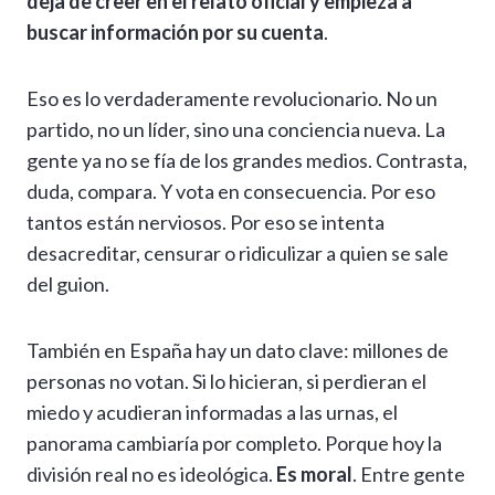
deja de creer en el relato oficial y empieza a
buscar información por su cuenta
.
Eso es lo verdaderamente revolucionario. No un
partido, no un líder, sino una conciencia nueva. La
gente ya no se fía de los grandes medios. Contrasta,
duda, compara. Y vota en consecuencia. Por eso
tantos están nerviosos. Por eso se intenta
desacreditar, censurar o ridiculizar a quien se sale
del guion.
También en España hay un dato clave: millones de
personas no votan. Si lo hicieran, si perdieran el
miedo y acudieran informadas a las urnas, el
panorama cambiaría por completo. Porque hoy la
división real no es ideológica.
Es moral
. Entre gente