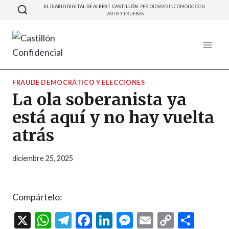
Saltar
EL DIARIO DIGITAL DE ALBERT CASTILLÓN.
PERIODISMO INCÓMODO CON
DATOS Y PRUEBAS
al
contenido
FRAUDE DEMOCRÁTICO Y ELECCIONES
La ola soberanista ya
está aquí y no hay vuelta
atrás
diciembre 25, 2025
Compártelo:
X
W
T
F
Li
M
E
C
C