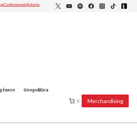
ve
Confesiones
Historia
 género
Geopolítica
Merchandising
0