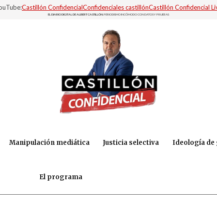
YouTube:
Castillón Confidencial
Confidenciales castillón
Castillón Confidencial Li
EL DIARIO DIGITAL DE ALBERT CASTILLÓN.
PERIODISMO INCÓMODO CON DATOS Y PRUEBAS
Manipulación mediática
Justicia selectiva
Ideología de
El programa