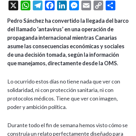
X
W
T
F
Li
M
E
C
C
h
el
ac
n
es
m
o
o
Pedro Sánchez ha convertido la llegada del barco
at
e
e
ke
se
ai
p
m
del llamado ‘antavirus’ en una operación de
s
gr
b
dI
n
l
y
p
propaganda internacional mientras Canarias
A
a
o
n
g
Li
ar
asume las consecuencias económicas y sociales
p
m
o
er
n
ti
de una decisión tomada, según la información
p
k
k
r
que manejamos, directamente desde la OMS.
Lo ocurrido estos días no tiene nada que ver con
solidaridad, ni con protección sanitaria, ni con
protocolos médicos. Tiene que ver con imagen,
poder y ambición política.
Durante todo el fin de semana hemos visto cómo se
construía un relato perfectamente diseñado para