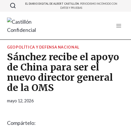
Saltar
EL DIARIO DIGITAL DE ALBERT CASTILLÓN.
PERIODISMO INCÓMODO CON
DATOS Y PRUEBAS
al
contenido
GEOPOLÍTICA Y DEFENSA NACIONAL
Sánchez recibe el apoyo
de China para ser el
nuevo director general
de la OMS
mayo 12, 2026
Compártelo: