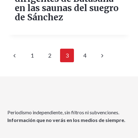
en las saunas del suegro
de Sánchez
Navegación
Página
Siguiente
1
2
3
4
de
anterior
página
página
Periodismo independiente, sin filtros ni subvenciones.
Información que no verás en los medios de siempre.