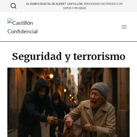
Saltar
EL DIARIO DIGITAL DE ALBERT CASTILLÓN.
PERIODISMO INCÓMODO CON
DATOS Y PRUEBAS
al
contenido
Seguridad y terrorismo